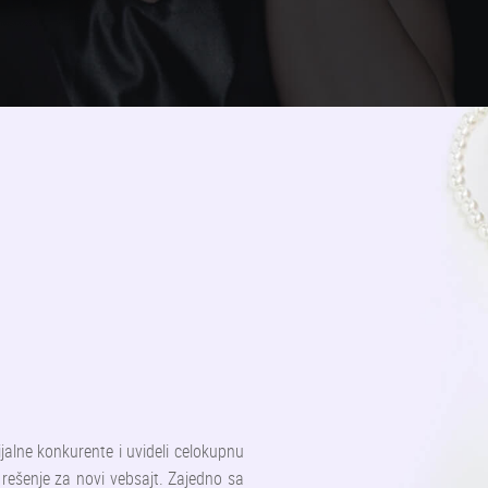
ijalne konkurente i uvideli celokupnu
o rešenje za novi vebsajt. Zajedno sa