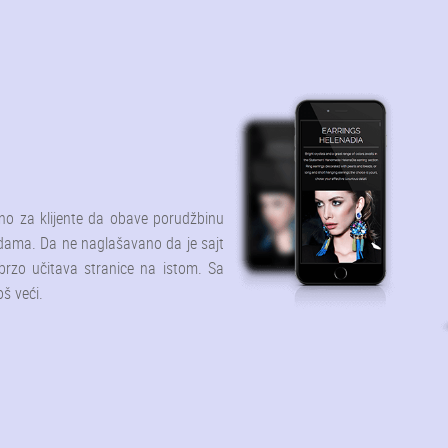
no za klijente da obave porudžbinu
odama. Da ne naglašavano da je sajt
brzo učitava stranice na istom. Sa
oš veći.