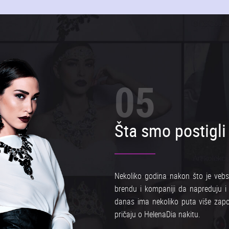
05
Šta smo postigli
Nekoliko godina nakon što je veb
brendu i kompaniji da napreduju 
danas ima nekoliko puta više zapos
pričaju o HelenaDia nakitu.