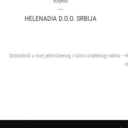
Klijent
HELENADIA D.O.O. SRBIJA
Dobrodošli u svet jedinstvenog i ručno izrađenog nakita – He
i