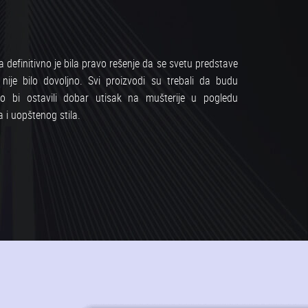
efinitivno je bila pravo rešenje da se svetu predstave
o nije bilo dovoljno. Svi proizvodi su trebali da budu
o bi ostavili dobar utisak na mušterije u pogledu
a i uopštenog stila.