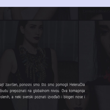
sajt završen, ponosni smo što smo pomogli HelenaDia
i budu prepoznati na globalnom nivou. Ova komapnija
lenih, a neki svetski poznati izvođači i blogeri nose i