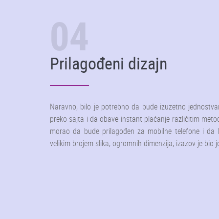
04
Prilagođeni dizajn
Naravno, bilo je potrebno da bude izuzetno jednostva
preko sajta i da obave instant plaćanje različitim met
morao da bude prilagođen za mobilne telefone i da 
velikim brojem slika, ogromnih dimenzija, izazov je bio j