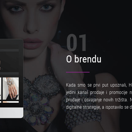
01
O brendu
Kada smo se prvi put upoznali, Hel
jedini kanal prodaje i promocije 
prodaje i osvajanje novih tržišta
digitalne strategije, a ispotavilo se d