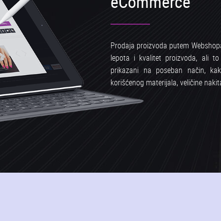
eCommerce
Prodaja proizvoda putem Webshopa d
lepota i kvalitet proizvoda, ali t
prikazani na poseban način, kak
korišćenog materijala, veličine nakit