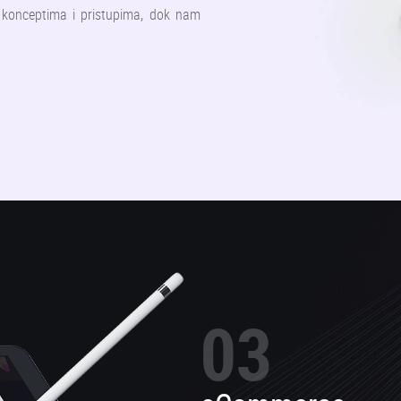
 konceptima i pristupima, dok nam
03