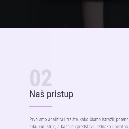
02
Naš pristup
Prvo smo analizirali tržište, kako bismo istražili potenc
sliku industrije, a kasnije i predstavili jednako unikatn