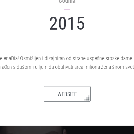
Godina
2015
lenaDia! Osmišljen i dizajniran od strane uspešne srpske dame pr
zrađen s dušom i ciljem da obuhvati srca miliona žena širom svet
WEBSITE