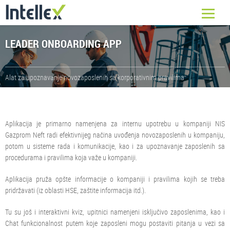
LEADER ONBOARDING APP
Alat za upoznavanje novozaposlenih sa korporativnim pravilima
Aplikacija je primarno namenjena za internu upotrebu u kompaniji NIS
Gazprom Neft radi efektivnijeg načina uvođenja novozaposlenih u kompaniju,
potom u sisteme rada i komunikacije, kao i za upoznavanje zaposlenih sa
procedurama i pravilima koja važe u kompaniji.
Aplikacija pruža opšte informacije o kompaniji i pravilima kojih se treba
pridržavati (iz oblasti HSE, zaštite informacija itd.).
Tu su još i interaktivni kviz, upitnici namenjeni isključivo zaposlenima, kao i
Chat funkcionalnost putem koje zaposleni mogu postaviti pitanja u vezi sa