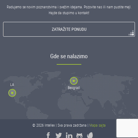
Radujemo se novim poznanstvima i svežim idejama. Pozovite nas ili nam pustite mejl.
Hajde da stupimo u kontakt!
ZATRAŽITE PONUDU
Gde se nalazimo
LA
Beograd
© 2026 Intellex | Sva prava zadržana |
Mapa sajta