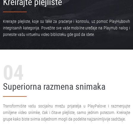
Kreirajte plejliste
Kreirajte plejliste, koje su lake za praćenje i kontrolu, uz pomoć PlayHubovih
integrisanih kategorija. Povežite sve vaše mobilne uređaje na PlayHub nalog i
ponesite vašu virtuelnu video biblioteku gde god da idete.
04
Superiorna razmena snimaka
Transformišite vašu socijalnu mrežu prijatelja u PlayPalove i razmenjujte
omiljene video snimke, čak i čitave plejliste, samo jednim potezom. Kreirajte
grupe kako biste svima odjednom mogli da podelite najzanimljivije sadržaje.