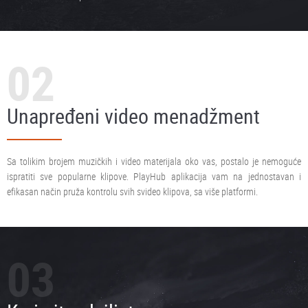
02
Unapređeni video menadžment
Sa tolikim brojem muzičkih i video materijala oko vas, postalo je nemoguće
ispratiti sve popularne klipove. PlayHub aplikacija vam na jednostavan i
efikasan način pruža kontrolu svih svideo klipova, sa više platformi.
03