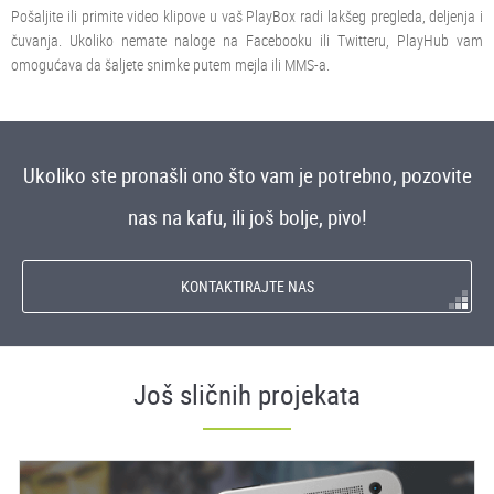
Pošaljite ili primite video klipove u vaš PlayBox radi lakšeg pregleda, deljenja i
čuvanja. Ukoliko nemate naloge na Facebooku ili Twitteru, PlayHub vam
omogućava da šaljete snimke putem mejla ili MMS-a.
Ukoliko ste pronašli ono što vam je potrebno, pozovite
nas na kafu, ili još bolje, pivo!
KONTAKTIRAJTE NAS
Još sličnih projekata