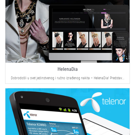
HelenaDia
Dobrodošli u svet jedinstvenog i ručno izrađenog nakita – HelenaDia! Predstav...