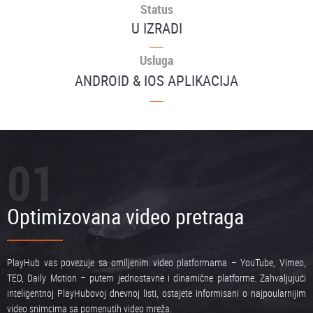
Status
U IZRADI
Usluga
ANDROID & IOS APLIKACIJA
01
Optimizovana video pretraga
PlayHub vas povezuje sa omiljenim video platformama – YouTube, Vimeo,
TED, Daily Motion – putem jednostavne i dinamične platforme. Zahvaljujući
inteligentnoj PlayHubovoj dnevnoj listi, ostajete informisani o najpoularnijim
video snimcima sa pomenutih video mreža.