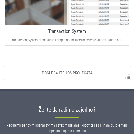
Transaction System
Transaction System predstavlja kompletno softversko rešenje za poslovanje osi...
POGLEDAJTE JOŠ PROJEKATA
Želite da radimo zajedno?
Radujemo se novim poznanstvima i svežim idejama. Pozovite nas ili nam pustite mejl.
Hajde da stupimo u kontakt!